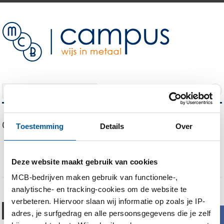
NAVIGATION
Our Blog
Toestemming
Details
Over
Ton van Dijk over metaalkunde: “Ik praat met klanten al vrij snel over
de MCB Campus”
“Ik draag graag bij aan het succes van de MCB Campus”
Deze website maakt gebruik van cookies
MCB-bedrijven maken gebruik van functionele-,
analytische- en tracking-cookies om de website te
verbeteren. Hiervoor slaan wij informatie op zoals je IP-
Toekomstbestendig
adres, je surfgedrag en alle persoonsgegevens die je zelf
b
ondernemen met de 3 P’s bij