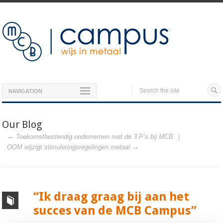
NAVIGATION
Our Blog
Toekomstbestendig ondernemen met de 3 P’s bij MCB
OOM wijzigt stimuleringsregelingen metaal
“Ik draag graag bij aan het
succes van de MCB Campus”