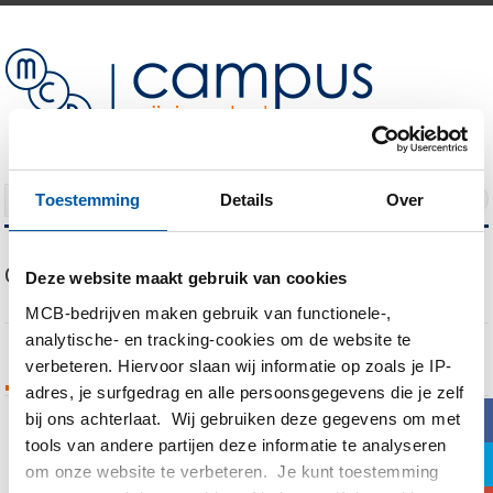
Toestemming
Details
Over
NAVIGATION
Our Blog
Deze website maakt gebruik van cookies
MCB-bedrijven maken gebruik van functionele-,
analytische- en tracking-cookies om de website te
verbeteren. Hiervoor slaan wij informatie op zoals je IP-
Tags Archives
adres, je surfgedrag en alle persoonsgegevens die je zelf
b
bij ons achterlaat. Wij gebruiken deze gegevens om met
tools van andere partijen deze informatie te analyseren
You are currently viewing all posts tagged
a
om onze website te verbeteren. Je kunt toestemming
with
Vincent Maissan