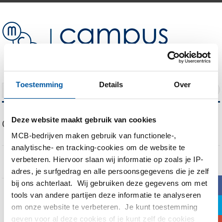
Toestemming
Details
Over
NAVIGATION
Deze website maakt gebruik van cookies
Our Blog
MCB-bedrijven maken gebruik van functionele-,
analytische- en tracking-cookies om de website te
verbeteren. Hiervoor slaan wij informatie op zoals je IP-
adres, je surfgedrag en alle persoonsgegevens die je zelf
Format Archives
bij ons achterlaat. Wij gebruiken deze gegevens om met
b
tools van andere partijen deze informatie te analyseren
You are currently viewing all
gallery
posts
a
om onze website te verbeteren. Je kunt toestemming
geven voor al deze cookies of je kunt zelf de cookies