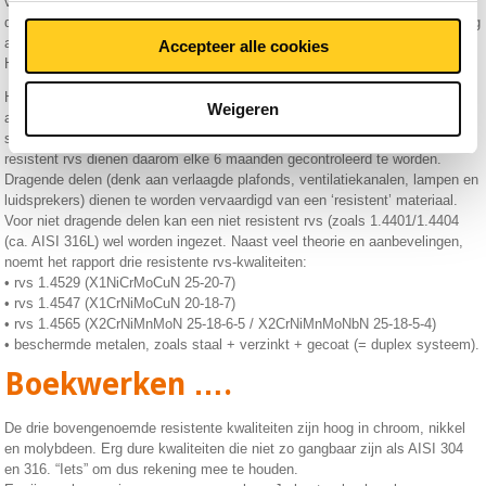
voor gebruik in overdekte zwembaden. Het resultaat was een
deskundigenrapport van 49 pagina’s dat kan gezien worden als ‘aanbeveling
aan beleidsmakers’. Het is dus (nog) geen wettelijk voorgeschreven regel.
Accepteer alle cookies
Het volledige rapport is gratis te
downloaden
via internet.
Het rapport komt o.a. neer op het volgende: AISI 304 en 316 worden
Weigeren
aangeduid als ‘niet resistent’ en vertonen meestal roest voordat
spanningscorrosie optreedt. Reeds bestaande constructies van niet
resistent rvs dienen daarom elke 6 maanden gecontroleerd te worden.
Dragende delen (denk aan verlaagde plafonds, ventilatiekanalen, lampen en
luidsprekers) dienen te worden vervaardigd van een ‘resistent’ materiaal.
Voor niet dragende delen kan een niet resistent rvs (zoals 1.4401/1.4404
(ca. AISI 316L) wel worden ingezet. Naast veel theorie en aanbevelingen,
noemt het rapport drie resistente rvs-kwaliteiten:
• rvs 1.4529 (X1NiCrMoCuN 25-20-7)
• rvs 1.4547 (X1CrNiMoCuN 20-18-7)
• rvs 1.4565 (X2CrNiMnMoN 25-18-6-5 / X2CrNiMnMoNbN 25-18-5-4)
• beschermde metalen, zoals staal + verzinkt + gecoat (= duplex systeem).
Boekwerken ….
De drie bovengenoemde resistente kwaliteiten zijn hoog in chroom, nikkel
en molybdeen. Erg dure kwaliteiten die niet zo gangbaar zijn als AISI 304
en 316. “Iets” om dus rekening mee te houden.