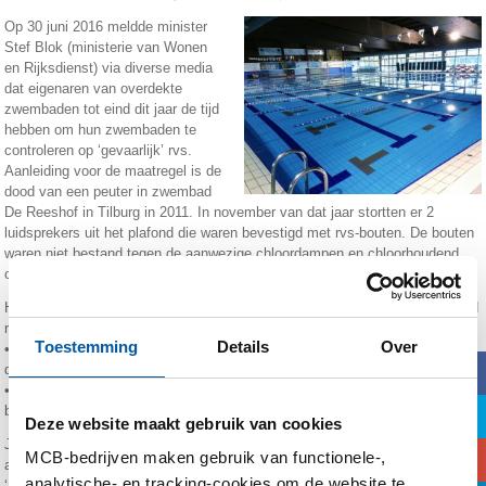
Op 30 juni 2016 meldde minister
Stef Blok (ministerie van Wonen
en Rijksdienst) via diverse media
dat eigenaren van overdekte
zwembaden tot eind dit jaar de tijd
hebben om hun zwembaden te
controleren op ‘gevaarlijk’ rvs.
Aanleiding voor de maatregel is de
dood van een peuter in zwembad
De Reeshof in Tilburg in 2011. In november van dat jaar stortten er 2
luidsprekers uit het plafond die waren bevestigd met rvs-bouten. De bouten
waren niet bestand tegen de aanwezige chloordampen en chloorhoudend
condensaat.
Helaas was dit niet het enige incident of ongeluk dat plaatsvond door falend
rvs in zwembaden. Onder andere:
Toestemming
Details
Over
• Steenwijk, 2001: ’s nachts bezweek het plafond (hing aan rvs-
b
draadeinden); geen doden of gewonden.
• Ulster (Zwitserland), 1985: betonnen dak (hing aan rvs-draadeinden)
bezweken; 12 doden, 17 gewonden.
a
Deze website maakt gebruik van cookies
Je merkt het al…rvs in overdekte zwembaden vergt op z’n zachtst gezegd
c
MCB-bedrijven maken gebruik van functionele-,
aandacht! Momenteel wordt in overdekte zwembaden veel ‘AISI 304’ en
analytische- en tracking-cookies om de website te
‘AISI 316’ gebruikt voor ophangsystemen. Voor deze toepassingen zijn