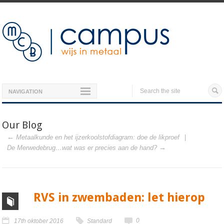
NAVIGATION
Our Blog
Metaalkunde en het ijzerkoolstofdiagram: doe de likproef
De Merwedebrug…wat was er precies aan de hand?
RVS in zwembaden: let hierop
0
17th oktober 2016
Standard