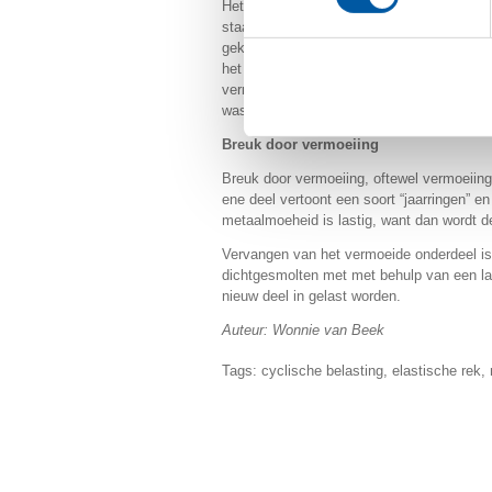
Het is redelijk voorspelbaar met behulp v
staal 100.000 tot 1.000.000 keer wordt bel
gekeken naar de (vermoeiings)scheurvormi
het ongeveer zal duren voordat het onderde
vermoeiingsscheuren en des te korter is d
was dan verwacht, heeft waarschijnlijk te
Breuk door vermoeiing
Breuk door vermoeiing, oftewel vermoeiings
ene deel vertoont een soort “jaarringen” e
metaalmoeheid is lastig, want dan wordt d
Vervangen van het vermoeide onderdeel is
dichtgesmolten met met behulp van een la
nieuw deel in gelast worden.
Auteur: Wonnie van Beek
Tags:
cyclische belasting
,
elastische rek
,