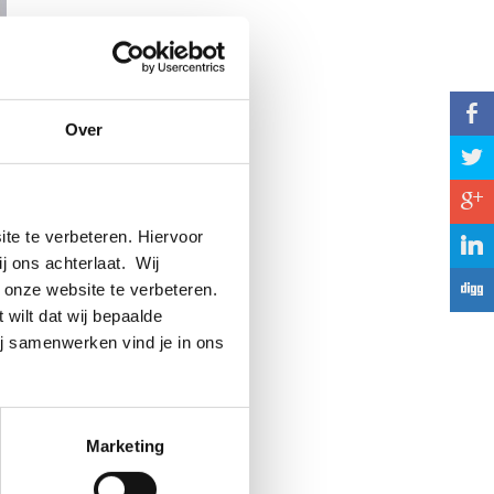
b
Over
a
c
n
te te verbeteren. Hiervoor
j
ij ons achterlaat. Wij
F
 onze website te verbeteren.
 wilt dat wij bepaalde
ij samenwerken vind je in ons
Marketing