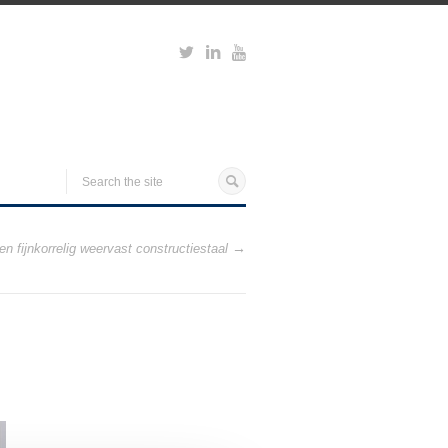
n fijnkorrelig weervast constructiestaal