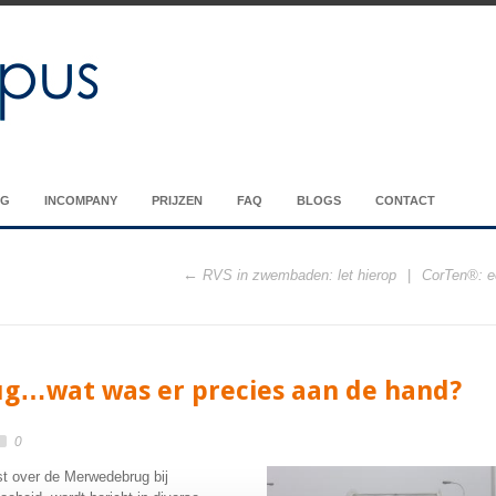
NG
INCOMPANY
PRIJZEN
FAQ
BLOGS
CONTACT
RVS in zwembaden: let hierop
CorTen®: ee
…wat was er precies aan de hand?
0
st over de Merwedebrug bij