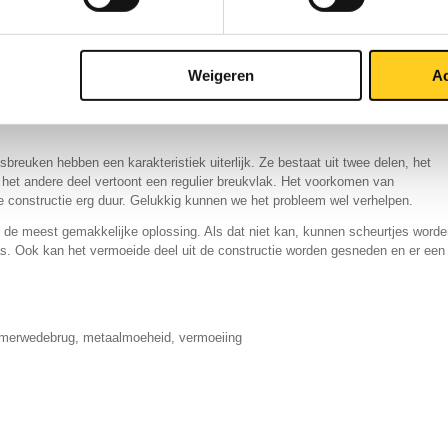
an duurproeven. Er wordt een proefopstelling opgebouwd waarbij het beoogde
ast binnen het elastische gebied van het staal. Na afloop wordt er dan
ng en de grootte ervan. Aan de hand hiervan kan berekend worden hoe lang
eltje breekt. Hoe groter de belasting, des te sneller groeien de
Weigeren
Ac
e levensduur van het onderdeel. Het feit dat de Merwedebrug er erger aan toe
 maken met de grotere dan gecalculeerde verkeersdrukte.
breuken hebben een karakteristiek uiterlijk. Ze bestaat uit twee delen, het
n het andere deel vertoont een regulier breukvlak. Het voorkomen van
e constructie erg duur. Gelukkig kunnen we het probleem wel verhelpen.
 de meest gemakkelijke oplossing. Als dat niet kan, kunnen scheurtjes worde
s. Ook kan het vermoeide deel uit de constructie worden gesneden en er een
merwedebrug
,
metaalmoeheid
,
vermoeiing