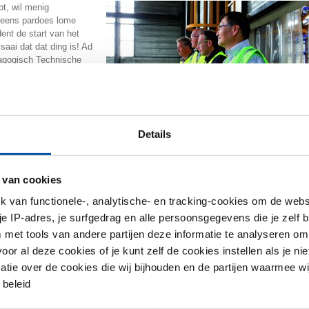
bt, wil menig
 eens pardoes lome
dent de start van het
aai dat dat ding is! Ad
agogisch Technische
t het diagram eens voor
En toen zag hij het:
s daarmee! Maar ja,
s van de metaalkunde.
Details
Har Huisman op bezoek
ing, key account manager Jorg Eichhorn. Daar schudden ze ook de hand van
dviseur en docent MCB Campus Wonnie van Beek.
 van cookies
geslagen, maar natuurlijk ging het al snel over de ontwikkelingen in het
 vochtig van dan loom. Van Ad horen we dat metaalkunde binnen het
van functionele-, analytische- en tracking-cookies om de websi
idsbezuinigingen en te weinig interesse bij jongeren,” lepelen Ad en Har de
 je IP-adres, je surfgedrag en alle persoonsgegevens die je zelf b
i vak,” helpt Jorg de feestvreugde vooruit. Wonnie: “Dat komt omdat het zo
met tools van andere partijen deze informatie te analyseren om
 nooit hebt gezien.”
r al deze cookies of je kunt zelf de cookies instellen als je niet
matie over de cookies die wij bijhouden en de partijen waarmee w
beleid
k sindsdien niet gestopt. Met de MCB Campus vullen we het gat zeker omdat
praktijk. Wonnie: “Bedrijven roepen om praktische kennis. Als ik in de