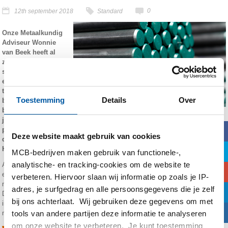
0
12th september 2018
Standard
Onze Metaalkundig
Adviseur Wonnie
van Beek heeft al
zijn kennis over
staal omgezet naar
een e-learning
toepassing. Hoe
Toestemming
Details
Over
beter je staal
begrijpt, hoe beter
je kunt voorspellen hoe het zich gedraagt. Of inschatten waardoor
b
problemen worden veroorzaakt. Dat is het doel van onze nieuwe
Deze website maakt gebruik van cookies
digitale materiaalkunde module Staal, toegepast in de MCB-Campus.
Hieronder legt hij uit hoe en waarom deze e-learning is
ontwikkeld.
a
MCB-bedrijven maken gebruik van functionele-,
analytische- en tracking-cookies om de website te
Als metaalkundig adviseur krijg ik veel vragen over waarom staal zich op
c
een bepaalde manier gedraagt tijdens een bewerking. ‘Eerst ging het wel, nu
verbeteren. Hiervoor slaan wij informatie op zoals je IP-
niet, hoe kan dat?’
adres, je surfgedrag en alle persoonsgegevens die je zelf
j
Daarom ben ik heel blij met de introductie van module ‘3A Staal, toegepast’
bij ons achterlaat. Wij gebruiken deze gegevens om met
in de MCB Campus. Na de inleidende basismodule 1 en de materiaalkunde-
F
tools van andere partijen deze informatie te analyseren
module 2 komen nu de praktische modules 3.
om onze website te verbeteren. Je kunt toestemming