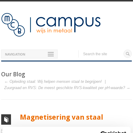
NAVIGATION
Our Blog
Opleiding staal: Wij helpen mensen staal te begrijpen!
Zuurgraad en RVS: De meest geschikte RVS-kwaliteit per pH-waarde?
Magnetisering van staal
0
17th oktober 2018
Standard