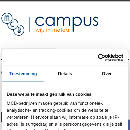
NAVIGATION
Our Blog
Toestemming
Details
Over
Kathodische bescherming van staal: let hierop
Opleiding staal: Wij helpen mensen staal te begrijpen!
Deze website maakt gebruik van cookies
MCB-bedrijven maken gebruik van functionele-,
analytische- en tracking-cookies om de website te
Besmettingscorrosie van
verbeteren. Hiervoor slaan wij informatie op zoals je IP-
roestvast staal: wat is dat?
adres, je surfgedrag en alle persoonsgegevens die je zelf
b