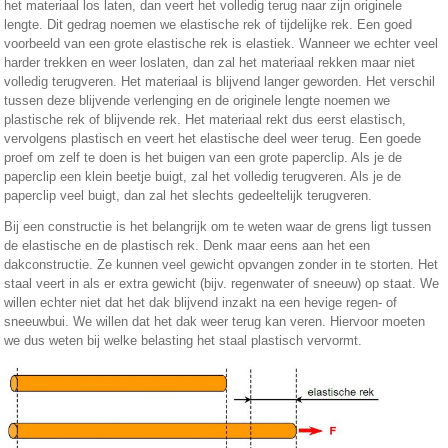
het materiaal los laten, dan veert het volledig terug naar zijn originele
lengte. Dit gedrag noemen we elastische rek of tijdelijke rek. Een goed
voorbeeld van een grote elastische rek is elastiek. Wanneer we echter veel
harder trekken en weer loslaten, dan zal het materiaal rekken maar niet
volledig terugveren. Het materiaal is blijvend langer geworden. Het verschil
tussen deze blijvende verlenging en de originele lengte noemen we
plastische rek of blijvende rek. Het materiaal rekt dus eerst elastisch,
vervolgens plastisch en veert het elastische deel weer terug. Een goede
proef om zelf te doen is het buigen van een grote paperclip. Als je de
paperclip een klein beetje buigt, zal het volledig terugveren. Als je de
paperclip veel buigt, dan zal het slechts gedeeltelijk terugveren.
Bij een constructie is het belangrijk om te weten waar de grens ligt tussen
de elastische en de plastisch rek. Denk maar eens aan het een
dakconstructie. Ze kunnen veel gewicht opvangen zonder in te storten. Het
staal veert in als er extra gewicht (bijv. regenwater of sneeuw) op staat. We
willen echter niet dat het dak blijvend inzakt na een hevige regen- of
sneeuwbui. We willen dat het dak weer terug kan veren. Hiervoor moeten
we dus weten bij welke belasting het staal plastisch vervormt.