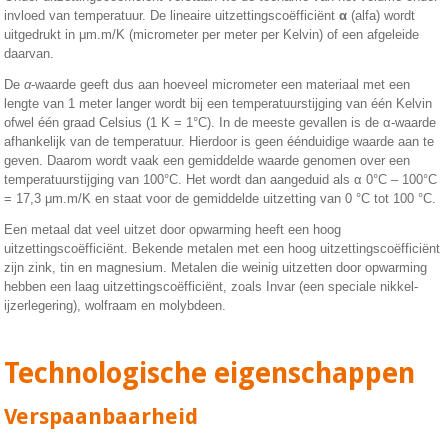
invloed van temperatuur. De lineaire uitzettingscoëfficiënt
α
(alfa) wordt
uitgedrukt in μm.m/K (micrometer per meter per Kelvin) of een afgeleide
daarvan.
De
α
-waarde geeft dus aan hoeveel micrometer een materiaal met een
lengte van 1 meter langer wordt bij een temperatuurstijging van één Kelvin
ofwel één graad Celsius (1 K = 1°C). In de meeste gevallen is de α-waarde
afhankelijk van de temperatuur. Hierdoor is geen éénduidige waarde aan te
geven. Daarom wordt vaak een gemiddelde waarde genomen over een
temperatuurstijging van 100°C. Het wordt dan aangeduid als α
0
°C – 100
°C
= 17,3 μm.m/K en staat voor de gemiddelde uitzetting van 0 °C tot 100 °C.
Een metaal dat veel uitzet door opwarming heeft een hoog
uitzettingscoëfficiënt. Bekende metalen met een hoog uitzettingscoëfficiënt
zijn zink, tin en magnesium. Metalen die weinig uitzetten door opwarming
hebben een laag uitzettingscoëfficiënt, zoals Invar (een speciale nikkel-
ijzerlegering), wolfraam en molybdeen.
Technologische eigenschappen
Verspaanbaarheid