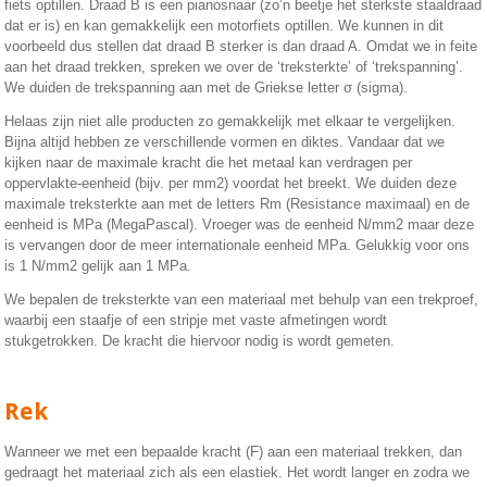
fiets optillen. Draad B is een pianosnaar (zo’n beetje het sterkste staaldraad
dat er is) en kan gemakkelijk een motorfiets optillen. We kunnen in dit
voorbeeld dus stellen dat draad B sterker is dan draad A. Omdat we in feite
aan het draad trekken, spreken we over de ‘treksterkte’ of ‘trekspanning’.
We duiden de trekspanning aan met de Griekse letter σ (sigma).
Helaas zijn niet alle producten zo gemakkelijk met elkaar te vergelijken.
Bijna altijd hebben ze verschillende vormen en diktes. Vandaar dat we
kijken naar de maximale kracht die het metaal kan verdragen per
oppervlakte-eenheid (bijv. per mm
2
) voordat het breekt. We duiden deze
maximale treksterkte aan met de letters R
m
(Resistance maximaal) en de
eenheid is MPa (MegaPascal). Vroeger was de eenheid N/mm
2
maar deze
is vervangen door de meer internationale eenheid MPa. Gelukkig voor ons
is 1 N/mm
2
gelijk aan 1 MPa.
We bepalen de treksterkte van een materiaal met behulp van een trekproef,
waarbij een staafje of een stripje met vaste afmetingen wordt
stukgetrokken. De kracht die hiervoor nodig is wordt gemeten.
Rek
Wanneer we met een bepaalde kracht (F) aan een materiaal trekken, dan
gedraagt het materiaal zich als een elastiek. Het wordt langer en zodra we