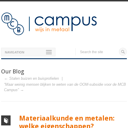
NAVIGATION
Our Blog
Stalen buizen en buisprofielen
“Maar weinig mensen blijken te weten van de OOM-subsidie voor de MCB
Campus”
Materiaalkunde en metalen:
welke eigenschappen?