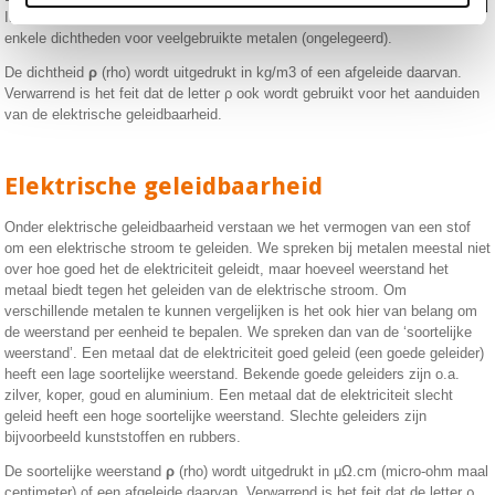
In tabel hiernaast staan
enkele dichtheden voor veelgebruikte metalen (ongelegeerd).
De dichtheid
ρ
(rho) wordt uitgedrukt in kg/m
3
of een afgeleide daarvan.
Verwarrend is het feit dat de letter ρ ook wordt gebruikt voor het aanduiden
van de elektrische geleidbaarheid.
Elektrische geleidbaarheid
Onder elektrische geleidbaarheid verstaan we het vermogen van een stof
om een elektrische stroom te geleiden. We spreken bij metalen meestal niet
over hoe goed het de elektriciteit geleidt, maar hoeveel weerstand het
metaal biedt tegen het geleiden van de elektrische stroom. Om
verschillende metalen te kunnen vergelijken is het ook hier van belang om
de weerstand per eenheid te bepalen. We spreken dan van de ‘soortelijke
weerstand’. Een metaal dat de elektriciteit goed geleid (een goede geleider)
heeft een lage soortelijke weerstand. Bekende goede geleiders zijn o.a.
zilver, koper, goud en aluminium. Een metaal dat de elektriciteit slecht
geleid heeft een hoge soortelijke weerstand. Slechte geleiders zijn
bijvoorbeeld kunststoffen en rubbers.
De soortelijke weerstand
ρ
(rho) wordt uitgedrukt in μΩ.cm (micro-ohm maal
centimeter) of een afgeleide daarvan. Verwarrend is het feit dat de letter ρ