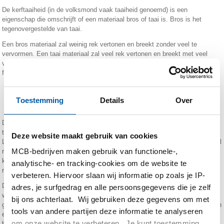
De kerftaaiheid (in de volksmond vaak taaiheid genoemd) is een
eigenschap die omschrijft of een materiaal bros of taai is. Bros is het
tegenovergestelde van taai.
Een bros materiaal zal weinig rek vertonen en breekt zonder veel te
vervormen. Een taai materiaal zal veel rek vertonen en breekt met veel
vervorming. Of een materiaal taai of bros zal breken hangt af van veel
factoren, zoals:
• temperatuur
• hardheid
Toestemming
Details
Over
• chemische samenstelling
De temperatuur heeft grote invloed op de mate waarin een materiaal bros of
taai is. Naarmate de temperatuur daalt wordt een materiaal steeds brosser.
Deze website maakt gebruik van cookies
Leg maar eens een reep karamel in de diepvries en laat een andere karamel
MCB-bedrijven maken gebruik van functionele-,
reep gewoon op kamertemperatuur of in de zon. De reep die op
kamertemperatuur is kan je gemakkelijk buigen (is dus taai). De bevroren
analytische- en tracking-cookies om de website te
reep zal breken (is dus bros).
verbeteren. Hiervoor slaan wij informatie op zoals je IP-
Dit gedrag (verbrossing) werd prominent toen, tijdens de tweede
adres, je surfgedrag en alle persoonsgegevens die je zelf
wereldoorlog, in Amerika het nieuwe schip USS Shenactady terug was
bij ons achterlaat. Wij gebruiken deze gegevens om met
gekomen van een testvaart. Het schip lag in de haven toen, onder ogen van
tools van andere partijen deze informatie te analyseren
een grote groep aanwezigen, het plotseling en met een luide knal in tweeën
om onze website te verbeteren. Je kunt toestemming
brak. Toentertijd was men nog niet bekend met het fenomeen brosse breuk.