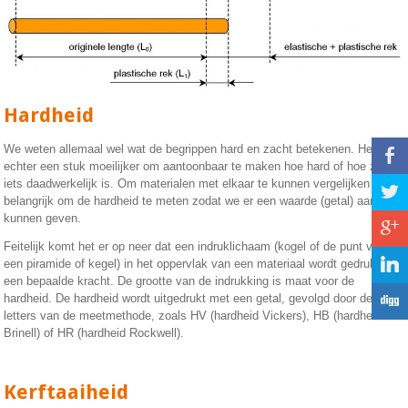
Hardheid
We weten allemaal wel wat de begrippen hard en zacht betekenen. Het is
b
echter een stuk moeilijker om aantoonbaar te maken hoe hard of hoe zacht
iets daadwerkelijk is. Om materialen met elkaar te kunnen vergelijken is het
a
belangrijk om de hardheid te meten zodat we er een waarde (getal) aan
kunnen geven.
c
Feitelijk komt het er op neer dat een indruklichaam (kogel of de punt van
j
een piramide of kegel) in het oppervlak van een materiaal wordt gedrukt met
een bepaalde kracht. De grootte van de indrukking is maat voor de
F
hardheid. De hardheid wordt uitgedrukt met een getal, gevolgd door de
letters van de meetmethode, zoals HV (hardheid Vickers), HB (hardheid
Brinell) of HR (hardheid Rockwell).
Kerftaaiheid