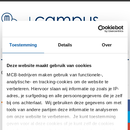
Toestemming
Details
Over
NAVIGATION
Deze website maakt gebruik van cookies
Our Blog
MCB-bedrijven maken gebruik van functionele-,
analytische- en tracking-cookies om de website te
verbeteren. Hiervoor slaan wij informatie op zoals je IP-
adres, je surfgedrag en alle persoonsgegevens die je zelf
Tags Archives
bij ons achterlaat. Wij gebruiken deze gegevens om met
b
tools van andere partijen deze informatie te analyseren
a
om onze website te verbeteren. Je kunt toestemming
You are currently viewing all posts tagged
geven voor al deze cookies of je kunt zelf de cookies
with
Hardheid
c