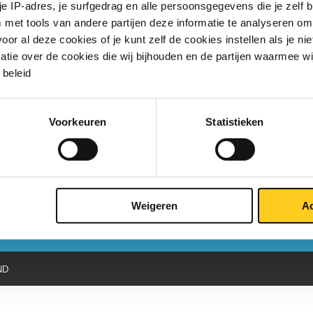
 je IP-adres, je surfgedrag en alle persoonsgegevens die je zelf b
aalkunde en metalen: welke
met tools van andere partijen deze informatie te analyseren om
chappen?
r al deze cookies of je kunt zelf de cookies instellen als je niet
matie over de cookies die wij bijhouden en de partijen waarmee w
beleid
riaalkunde (maar dit geldt natuurlijk voor alle vakgebieden) worden veel
 die voor niet ingewijden moeilijk te bevatten zijn. Hieronder bespreken we ...
Voorkeuren
Statistieken
Weigeren
Ac
ND