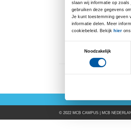
slaan wij informatie op zoals
Materi
gebruiken deze gegevens om 
eigens
Je kunt toestemming geven voo
informatie delen. Meer infor
cookiebeleid. Bekijk
hier
ons 
Binnen de mate
6th juli 2017
termen gebruikt
Standard
Toestemmingsselectie
Read more
0
Noodzakelijk
© 2022 MCB CAMPUS | MCB NEDERLA