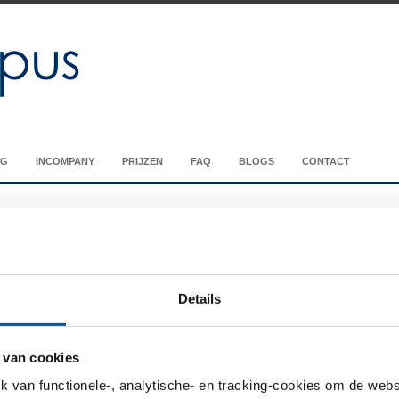
NG
INCOMPANY
PRIJZEN
FAQ
BLOGS
CONTACT
Details
es
 van cookies
iewing all posts tagged with
Rek
van functionele-, analytische- en tracking-cookies om de websi