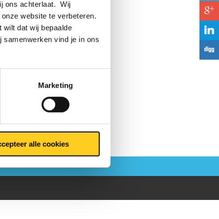
ij ons achterlaat. Wij
c
 onze website te verbeteren.
 wilt dat wij bepaalde
j
ij samenwerken vind je in ons
F
Marketing
cepteer alle cookies