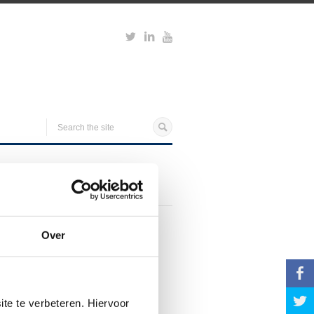
Over
b
a
te te verbeteren. Hiervoor