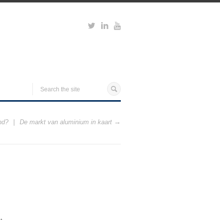
nd?
De markt van aluminium in kaart