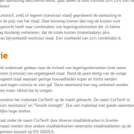
egen aantasting beschermd wordt, gaat alleen al door corrosie zo’n 13% van he
loren!
unststof, zink) of legeren (roestvast staal) geprobeerd de aantasting te
 de prijs van het staal. Daar bovenop komen dan nog de kosten voor
 gezocht heeft naar combinaties van legeringselementen die -in kleine
 dusdanig verbeteren, dat de totale kosten (materiaalprijs plus
n bijvoorbeeld roestvast staal. Een voorbeeld van zo’n combinatie is
ie
breid onderzoek gedaan naar de invloed van legeringselementen (met name
sten (corrosie) van ongelegeerd staal. Rond de jaren dertig van de vorige
elegeerd staal waaraan geringe hoeveelheden koper en fosfor werden
tand tegen corrosie te zien gaf. Deze weerstand kan nog verbeterd worden
ere mate- nikkel toe te voegen.
rporation het materiaal CorTen® op de markt gebracht. De naam CorTen® is
ion resistance” en “Tensile strength”. Dus een materiaal met goede weerstan
lijke hoge sterkte.
taal onder de naam CorTen® door diverse staalfabrikanten in licentie
naast worden door andere staalfabrikanten weervaste staalkwaliteiten op de
algemeen baseert op EN 10025-5.