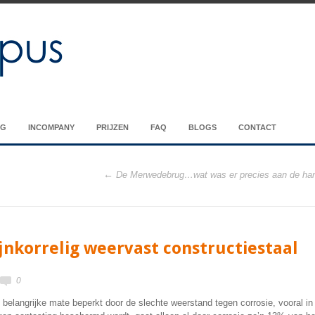
NG
INCOMPANY
PRIJZEN
FAQ
BLOGS
CONTACT
De Merwedebrug…wat was er precies aan de ha
jnkorrelig weervast constructiestaal
0
 belangrijke mate beperkt door de slechte weerstand tegen corrosie, vooral in