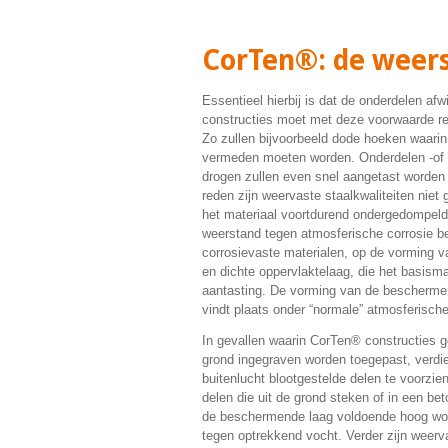
CorTen®: de weers
Essentieel hierbij is dat de onderdelen afwi
constructies moet met deze voorwaarde r
Zo zullen bijvoorbeeld dode hoeken waarin 
vermeden moeten worden. Onderdelen -of g
drogen zullen even snel aangetast worden
reden zijn weervaste staalkwaliteiten niet
het materiaal voortdurend ondergedompeld
weerstand tegen atmosferische corrosie be
corrosievaste materialen, op de vorming va
en dichte oppervlaktelaag, die het basism
aantasting. De vorming van de bescherme
vindt plaats onder “normale” atmosferisc
In gevallen waarin CorTen® constructies ge
grond ingegraven worden toegepast, verdie
buitenlucht blootgestelde delen te voorzi
delen die uit de grond steken of in een be
de beschermende laag voldoende hoog wo
tegen optrekkend vocht. Verder zijn weerv