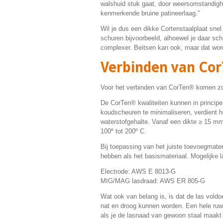
walshuid stuk gaat, door weersomstandighed
kenmerkende bruine patineerlaag.”
Wil je dus een dikke Cortenstaalplaat snel 
schuren bijvoorbeeld, alhoewel je daar schu
complexer. Beitsen kan ook, maar dat wor
Verbinden van Co
Voor het verbinden van CorTen® komen zow
De CorTen® kwaliteiten kunnen in principe
koudscheuren te minimaliseren, verdient 
waterstofgehalte. Vanaf een dikte ≥ 15 
100º tot 200º C.
Bij toepassing van het juiste toevoegmate
hebben als het basismateriaal. Mogelijke 
Electrode: AWS E 8013-G
MIG/MAG lasdraad: AWS ER 805-G
Wat ook van belang is, is dat de las vold
nat en droog kunnen worden. Een hele ruwe 
als je de lasnaad van gewoon staal maakt e