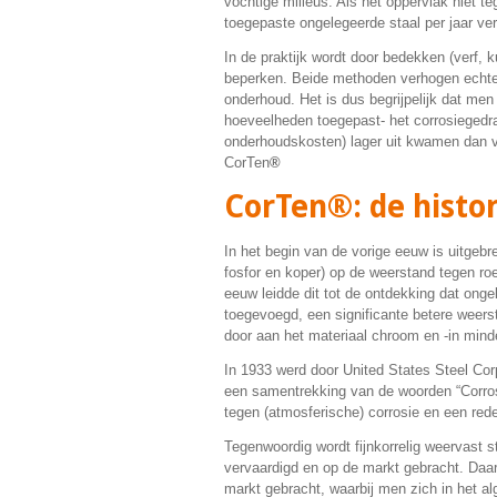
vochtige milieus. Als het oppervlak niet t
toegepaste ongelegeerde staal per jaar ver
In de praktijk wordt door bedekken (verf, k
beperken. Beide methoden verhogen echter
onderhoud. Het is dus begrijpelijk dat men
hoeveelheden toegepast- het corrosiegedrag
onderhoudskosten) lager uit kwamen dan va
CorTen
®
CorTen®: de histor
In het begin van de vorige eeuw is uitge
fosfor en koper) op de weerstand tegen roe
eeuw leidde dit tot de ontdekking dat ong
toegevoegd, een significante betere weers
door aan het materiaal chroom en -in mind
In 1933 werd door United States Steel Co
een samentrekking van de woorden “Corros
tegen (atmosferische) corrosie en een rede
Tegenwoordig wordt fijnkorrelig weervast s
vervaardigd en op de markt gebracht. Daar
markt gebracht, waarbij men zich in het 