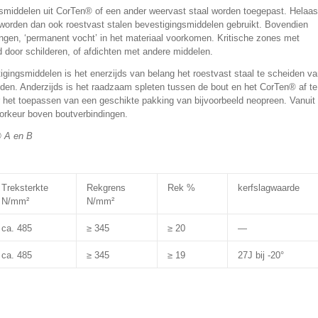
smiddelen uit CorTen® of een ander weervast staal worden toegepast. Helaas
al worden dan ook roestvast stalen bevestigingsmiddelen gebruikt. Bovendien
ingen, ‘permanent vocht’ in het materiaal voorkomen. Kritische zones met
oor schilderen, of afdichten met andere middelen.
igingsmiddelen is het enerzijds van belang het roestvast staal te scheiden v
den. Anderzijds is het raadzaam spleten tussen de bout en het CorTen® af te
 het toepassen van een geschikte pakking van bijvoorbeeld neopreen. Vanuit
oorkeur boven boutverbindingen.
 A en B
Treksterkte
Rekgrens
Rek %
kerfslagwaarde
N/mm²
N/mm²
ca. 485
≥ 345
≥ 20
—
ca. 485
≥ 345
≥ 19
27J bij -20°