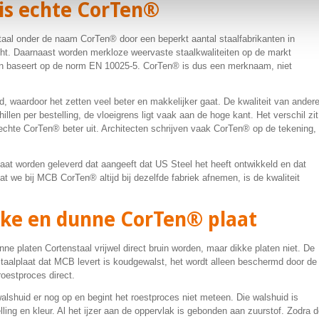
 is echte CorTen®
staal onder de naam CorTen® door een beperkt aantal staalfabrikanten in
cht. Daarnaast worden merkloze weervaste staalkwaliteiten op de markt
en baseert op de norm EN 10025-5. CorTen® is dus een merknaam, niet
, waardoor het zetten veel beter en makkelijker gaat. De kwaliteit van ander
llen per bestelling, de vloeigrens ligt vaak aan de hoge kant. Het verschil zit
echte CorTen® beter uit. Architecten schrijven vaak CorTen® op de tekening,
caat worden geleverd dat aangeeft dat US Steel het heeft ontwikkeld en dat
at we bij MCB CorTen® altijd bij dezelfde fabriek afnemen, is de kwaliteit
ikke en dunne CorTen® plaat
nne platen Cortenstaal vrijwel direct bruin worden, maar dikke platen niet. De
staalplaat dat MCB levert is koudgewalst, het wordt alleen beschermd door de
 roestproces direct.
alshuid er nog op en begint het roestproces niet meteen. Die walshuid is
ing en kleur. Al het ijzer aan de oppervlak is gebonden aan zuurstof. Zodra 