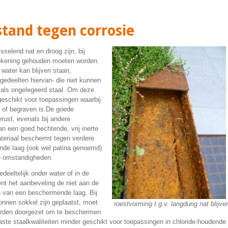
tand tegen corrosie
sselend nat en droog zijn, bij
ekening gehouden moeten worden.
water kan blijven staan,
edeelten hiervan- die niet kunnen
 als ongelegeerd staal. Om deze
 geschikt voor toepassingen waarbij
 of begraven is.De goede
rust, evenals bij andere
n een goed hechtende, vrij inerte
ateriaal beschermt tegen verdere
nde laag (ook wel patina genoemd)
he omstandigheden.
deeltelijk onder water of in de
nt het aanbeveling de niet aan de
en van een beschermende laag. Bij
tonnen sokkel zijn geplaatst, moet
roestvorming t.g.v. langdurig nat blijve
rden doorgezet om te beschermen
aste staalkwaliteiten minder geschikt voor toepassingen in chloride-houdende