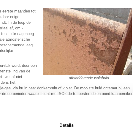
e eerste maanden tot
rdoor enige
ndt. In de loop der
riaal af, om -
 tenslotte nagenoeg
ale atmosferische
 beschermende laag
tselijke
pervlak wordt door een
menstelling van de
, wel of niet
afbladderende walshuid
jdens het
e-geel via bruin naar donkerbruin of violet. De mooiste huid ontstaat bij een
r droge perioden waarbij lucht met SO
2
de te roesten delen goed kan bereiken
g mee gehouden worden dat het
gheden zoals aanwezigheid van een
eiding geven tot een vlekkerig
gaal van kleur worden, echter kan dit
Details