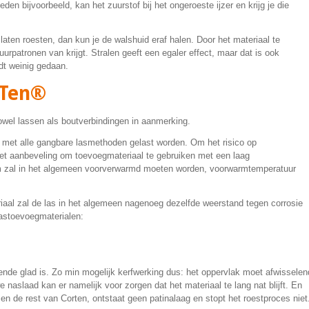
en bijvoorbeeld, kan het zuurstof bij het ongeroeste ijzer en krijg je die
laten roesten, dan kun je de walshuid eraf halen. Door het materiaal te
urpatronen van krijgt. Stralen geeft een egaler effect, maar dat is ook
dt weinig gedaan.
rTen®
el lassen als boutverbindingen in aanmerking.
 met alle gangbare lasmethoden gelast worden. Om het risico op
het aanbeveling om toevoegmateriaal te gebruiken met een laag
mm zal in het algemeen voorverwarmd moeten worden, voorwarmtemperatuur
riaal zal de las in het algemeen nagenoeg dezelfde weerstand tegen corrosie
lastoevoegmaterialen:
oende glad is. Zo min mogelijk kerfwerking dus: het oppervlak moet afwisselen
naslaad kan er namelijk voor zorgen dat het materiaal te lang nat blijft. En
n de rest van Corten, ontstaat geen patinalaag en stopt het roestproces niet