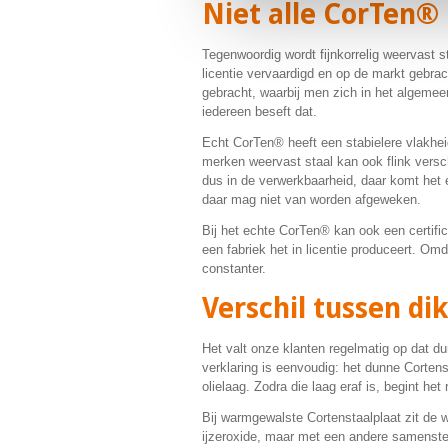
Niet alle CorTen®
Tegenwoordig wordt fijnkorrelig weervast 
licentie vervaardigd en op de markt gebra
gebracht, waarbij men zich in het algeme
iedereen beseft dat.
Echt CorTen® heeft een stabielere vlakheid
merken weervast staal kan ook flink verschi
dus in de verwerkbaarheid, daar komt het 
daar mag niet van worden afgeweken.
Bij het echte CorTen® kan ook een certifi
een fabriek het in licentie produceert. Omd
constanter.
Verschil tussen d
Het valt onze klanten regelmatig op dat du
verklaring is eenvoudig: het dunne Corten
olielaag. Zodra die laag eraf is, begint het
Bij warmgewalste Cortenstaalplaat zit de w
ijzeroxide, maar met een andere samenstell