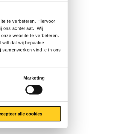
te te verbeteren. Hiervoor
ij ons achterlaat. Wij
 onze website te verbeteren.
 wilt dat wij bepaalde
ij samenwerken vind je in ons
Marketing
n
e
cepteer alle cookies