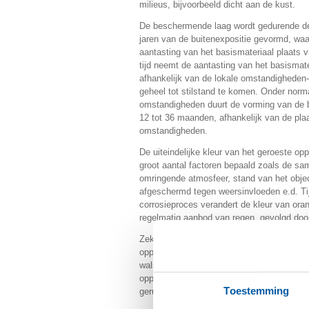
milieus, bijvoorbeeld dicht aan de kust.
De beschermende laag wordt gedurende d
jaren van de buitenexpositie gevormd, waa
aantasting van het basismateriaal plaats vi
tijd neemt de aantasting van het basismate
afhankelijk van de lokale omstandigheden-
geheel tot stilstand te komen. Onder norm
omstandigheden duurt de vorming van de
12 tot 36 maanden, afhankelijk van de plaa
omstandigheden.
De uiteindelijke kleur van het geroeste op
groot aantal factoren bepaald zoals de sa
omringende atmosfeer, stand van het object
afgeschermd tegen weersinvloeden e.d. Ti
corrosieproces verandert de kleur van oranj
regelmatig aanbod van regen, gevolgd doo
Zeker in de beginperiode moet er rekenin
oppervlak niet egaal verkleurt. Omstandi
walshuid of olie- of vetresten, kunnen aanl
oppervlak. Op den duur zal het oppervlak e
Toestemming
geruime tijd (een jaar of langer) duren.