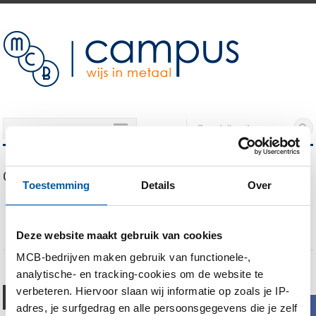
NAVIGATION
Our Blog
Toestemming
Details
Over
Gehoord op de MCB Campus: “Een oxidehuid? Verrek, dat ken ik!”
Ton van Dijk over metaalkunde: “Ik praat met klanten al vrij snel over de
MCB Campus”
Deze website maakt gebruik van cookies
MCB-bedrijven maken gebruik van functionele-,
analytische- en tracking-cookies om de website te
Chris Kepser haalt de MCB
verbeteren. Hiervoor slaan wij informatie op zoals je IP-
b
adres, je surfgedrag en alle persoonsgegevens die je zelf
Campus binnen