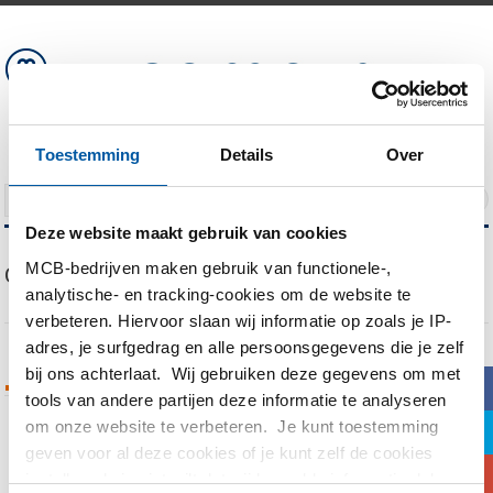
Toestemming
Details
Over
NAVIGATION
Deze website maakt gebruik van cookies
MCB-bedrijven maken gebruik van functionele-,
Our Blog
analytische- en tracking-cookies om de website te
verbeteren. Hiervoor slaan wij informatie op zoals je IP-
adres, je surfgedrag en alle persoonsgegevens die je zelf
bij ons achterlaat. Wij gebruiken deze gegevens om met
Tags Archives
b
tools van andere partijen deze informatie te analyseren
om onze website te verbeteren. Je kunt toestemming
a
You are currently viewing all posts tagged
geven voor al deze cookies of je kunt zelf de cookies
c
with
kepser
instellen als je niet wilt dat wij bepaalde informatie delen.