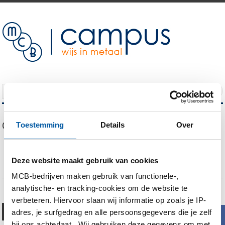
NAVIGATION
Our Blog
Toestemming
Details
Over
CSP solar installaties: hoe pas je hittebestendige nikkellegeringen en
RVS toe?
Metaalkennis in praktijk: volop vraag naar advies
Deze website maakt gebruik van cookies
MCB-bedrijven maken gebruik van functionele-,
analytische- en tracking-cookies om de website te
verbeteren. Hiervoor slaan wij informatie op zoals je IP-
Titanium: ‘een metaal van de
adres, je surfgedrag en alle persoonsgegevens die je zelf
b
goden’
bij ons achterlaat. Wij gebruiken deze gegevens om met