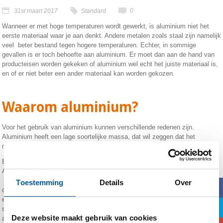
0
31st maart 2017
Standard
Wanneer er met hoge temperaturen wordt gewerkt, is aluminium niet het
eerste materiaal waar je aan denkt. Andere metalen zoals staal zijn namelijk
veel beter bestand tegen hogere temperaturen. Echter, in sommige
gevallen is er toch behoefte aan aluminium. Er moet dan aan de hand van
producteisen worden gekeken of aluminium wel echt het juiste materiaal is,
en of er niet beter een ander materiaal kan worden gekozen.
Waarom aluminium?
Voor het gebruik van aluminium kunnen verschillende redenen zijn.
Aluminium heeft een lage soortelijke massa, dat wil zeggen dat het
materiaal erg licht is. Aluminium is bijvoorbeeld 3 keer lichter dan staal.
Een andere reden om te kiezen voor aluminium, is de corrosievastheid.
Aluminium is over het algemeen goed bestendig tegen corrosie. Er is voor
staal ook een mogelijkheid om bescherming te krijgen tegen corrosie, maar
Toestemming
Details
Over
b
dan moet er wel een coating op het materiaal worden aangebracht. Omdat
een extra laagje aanbrengen vaak extra kosten met zich meebrengt, is het
a
soms handiger om gewoon voor aluminium te kiezen. Over het algemeen is
Deze website maakt gebruik van cookies
aluminium duurder dan staal, maar met een coating wordt staal al snel