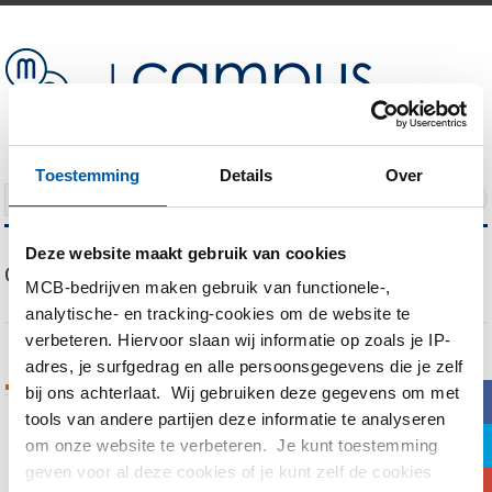
Toestemming
Details
Over
NAVIGATION
Deze website maakt gebruik van cookies
Our Blog
MCB-bedrijven maken gebruik van functionele-,
analytische- en tracking-cookies om de website te
verbeteren. Hiervoor slaan wij informatie op zoals je IP-
adres, je surfgedrag en alle persoonsgegevens die je zelf
Tags Archives
bij ons achterlaat. Wij gebruiken deze gegevens om met
b
tools van andere partijen deze informatie te analyseren
a
om onze website te verbeteren. Je kunt toestemming
You are currently viewing all posts tagged
geven voor al deze cookies of je kunt zelf de cookies
with
POP
c