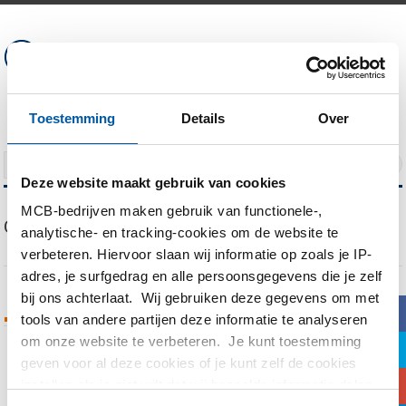
Toestemming
Details
Over
NAVIGATION
Deze website maakt gebruik van cookies
MCB-bedrijven maken gebruik van functionele-,
Our Blog
analytische- en tracking-cookies om de website te
verbeteren. Hiervoor slaan wij informatie op zoals je IP-
adres, je surfgedrag en alle persoonsgegevens die je zelf
bij ons achterlaat. Wij gebruiken deze gegevens om met
b
Tags Archives
tools van andere partijen deze informatie te analyseren
om onze website te verbeteren. Je kunt toestemming
a
geven voor al deze cookies of je kunt zelf de cookies
You are currently viewing all posts tagged
c
instellen als je niet wilt dat wij bepaalde informatie delen.
with
PED