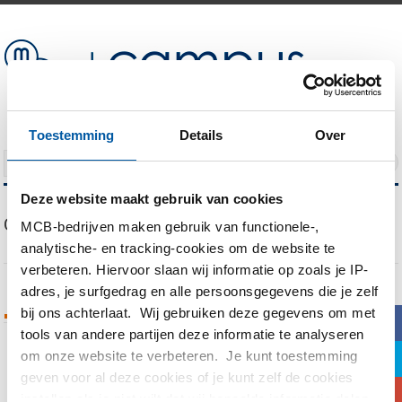
Toestemming
Details
Over
NAVIGATION
Deze website maakt gebruik van cookies
Our Blog
MCB-bedrijven maken gebruik van functionele-,
analytische- en tracking-cookies om de website te
verbeteren. Hiervoor slaan wij informatie op zoals je IP-
adres, je surfgedrag en alle persoonsgegevens die je zelf
bij ons achterlaat. Wij gebruiken deze gegevens om met
Tags Archives
b
tools van andere partijen deze informatie te analyseren
om onze website te verbeteren. Je kunt toestemming
a
You are currently viewing all posts tagged
geven voor al deze cookies of je kunt zelf de cookies
with
Oxidehoudend
c
instellen als je niet wilt dat wij bepaalde informatie delen.