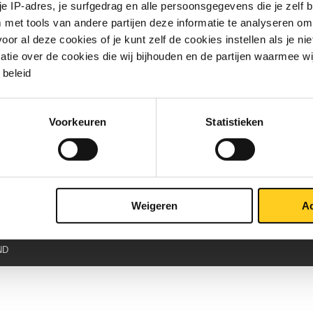
 je IP-adres, je surfgedrag en alle persoonsgegevens die je zelf b
lassen? deel 2
met tools van andere partijen deze informatie te analyseren om
r al deze cookies of je kunt zelf de cookies instellen als je niet
an we verder met verschillende lastechnieken die nog niet zijn behandeld in
matie over de cookies die wij bijhouden en de partijen waarmee w
 OP lassen (Onder Poederdek lassen) Een variant ...
beleid
Voorkeuren
Statistieken
Weigeren
Ac
ND