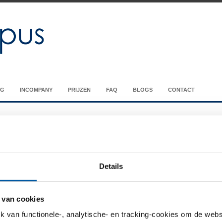
NG
INCOMPANY
PRIJZEN
FAQ
BLOGS
CONTACT
Details
es
 van cookies
iewing all posts tagged with
OP lassen
van functionele-, analytische- en tracking-cookies om de websi