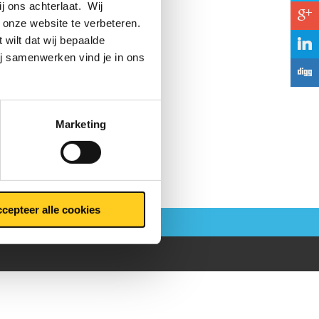
ij ons achterlaat. Wij
c
 onze website te verbeteren.
 wilt dat wij bepaalde
j
ij samenwerken vind je in ons
F
Marketing
cepteer alle cookies