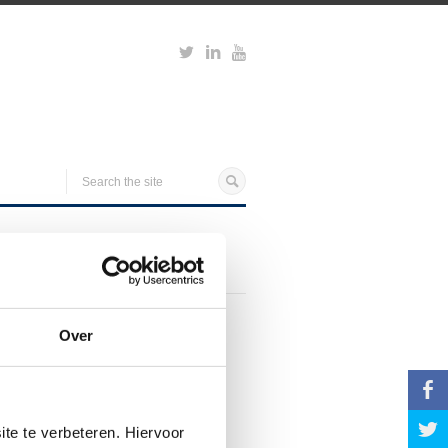
Over
b
a
te te verbeteren. Hiervoor