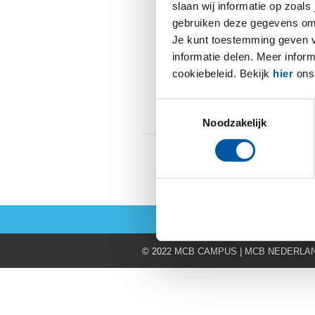
slaan wij informatie op zoals
Wat is 
gebruiken deze gegevens om 
Je kunt toestemming geven voo
In dit deel ga
informatie delen. Meer infor
30th juni 2017
eerdere blogs.
cookiebeleid. Bekijk
hier
ons 
Standard
Read more
0
Toestemmingsselectie
Noodzakelijk
© 2022 MCB CAMPUS | MCB NEDERLA