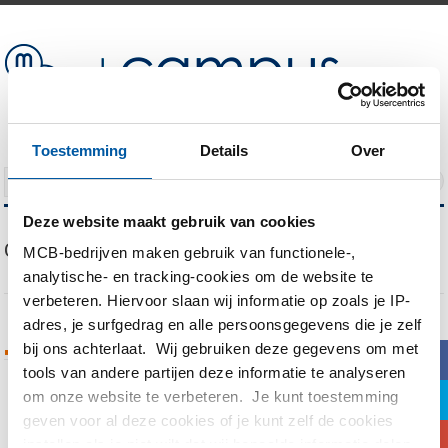
Toestemming
Details
Over
NAVIGATION
Deze website maakt gebruik van cookies
Our Blog
MCB-bedrijven maken gebruik van functionele-,
analytische- en tracking-cookies om de website te
verbeteren. Hiervoor slaan wij informatie op zoals je IP-
adres, je surfgedrag en alle persoonsgegevens die je zelf
bij ons achterlaat. Wij gebruiken deze gegevens om met
Tags Archives
b
tools van andere partijen deze informatie te analyseren
om onze website te verbeteren. Je kunt toestemming
a
You are currently viewing all posts tagged
geven voor al deze cookies of je kunt zelf de cookies
with
Naadloos
c
instellen als je niet wilt dat wij bepaalde informatie delen.