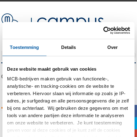
Toestemming
Details
Over
NAVIGATION
Deze website maakt gebruik van cookies
Our Blog
MCB-bedrijven maken gebruik van functionele-,
analytische- en tracking-cookies om de website te
verbeteren. Hiervoor slaan wij informatie op zoals je IP-
adres, je surfgedrag en alle persoonsgegevens die je zelf
Tags Archives
bij ons achterlaat. Wij gebruiken deze gegevens om met
b
tools van andere partijen deze informatie te analyseren
a
om onze website te verbeteren. Je kunt toestemming
You are currently viewing all posts tagged
geven voor al deze cookies of je kunt zelf de cookies
with
Metaalindustrie
c