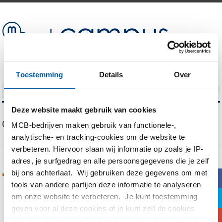
Toestemming
Details
Over
NAVIGATION
Deze website maakt gebruik van cookies
Our Blog
MCB-bedrijven maken gebruik van functionele-,
analytische- en tracking-cookies om de website te
verbeteren. Hiervoor slaan wij informatie op zoals je IP-
adres, je surfgedrag en alle persoonsgegevens die je zelf
bij ons achterlaat. Wij gebruiken deze gegevens om met
Tags Archives
b
tools van andere partijen deze informatie te analyseren
om onze website te verbeteren. Je kunt toestemming
a
You are currently viewing all posts tagged
geven voor al deze cookies of je kunt zelf de cookies
with
Kopererts
c
instellen als je niet wilt dat wij bepaalde informatie delen.