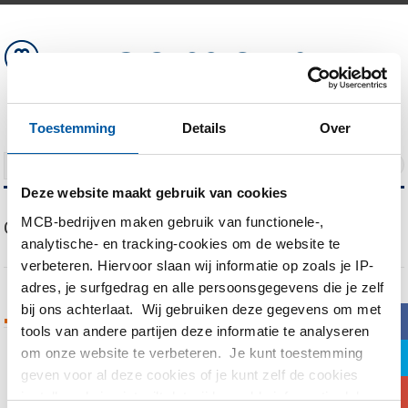
Toestemming
Details
Over
NAVIGATION
Deze website maakt gebruik van cookies
MCB-bedrijven maken gebruik van functionele-,
Our Blog
analytische- en tracking-cookies om de website te
verbeteren. Hiervoor slaan wij informatie op zoals je IP-
adres, je surfgedrag en alle persoonsgegevens die je zelf
bij ons achterlaat. Wij gebruiken deze gegevens om met
Tags Archives
b
tools van andere partijen deze informatie te analyseren
om onze website te verbeteren. Je kunt toestemming
a
You are currently viewing all posts tagged
geven voor al deze cookies of je kunt zelf de cookies
c
with
Kneedproces
instellen als je niet wilt dat wij bepaalde informatie delen.