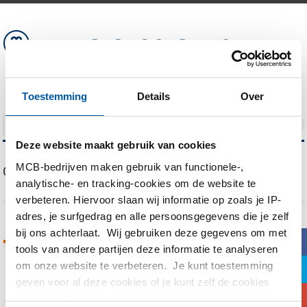
Toestemming
Details
Over
NAVIGATION
Deze website maakt gebruik van cookies
MCB-bedrijven maken gebruik van functionele-,
Our Blog
analytische- en tracking-cookies om de website te
verbeteren. Hiervoor slaan wij informatie op zoals je IP-
adres, je surfgedrag en alle persoonsgegevens die je zelf
bij ons achterlaat. Wij gebruiken deze gegevens om met
Tags Archives
b
tools van andere partijen deze informatie te analyseren
om onze website te verbeteren. Je kunt toestemming
a
You are currently viewing all posts tagged
geven voor al deze cookies of je kunt zelf de cookies
c
with
Electrostaalproces
instellen als je niet wilt dat wij bepaalde informatie delen.