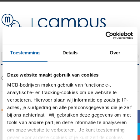
Toestemming
Details
Over
NAVIGATION
Deze website maakt gebruik van cookies
Our Blog
MCB-bedrijven maken gebruik van functionele-,
analytische- en tracking-cookies om de website te
verbeteren. Hiervoor slaan wij informatie op zoals je IP-
adres, je surfgedrag en alle persoonsgegevens die je zelf
Tags Archives
bij ons achterlaat. Wij gebruiken deze gegevens om met
b
tools van andere partijen deze informatie te analyseren
a
You are currently viewing all posts tagged
om onze website te verbeteren. Je kunt toestemming
with
csp
geven voor al deze cookies of je kunt zelf de cookies