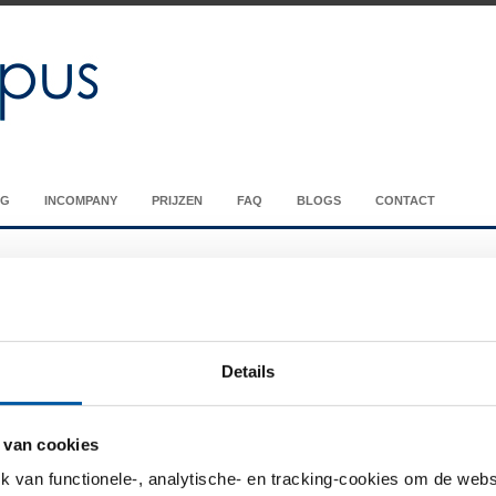
NG
INCOMPANY
PRIJZEN
FAQ
BLOGS
CONTACT
Details
es
 van cookies
iewing all posts tagged with
brand
van functionele-, analytische- en tracking-cookies om de websi