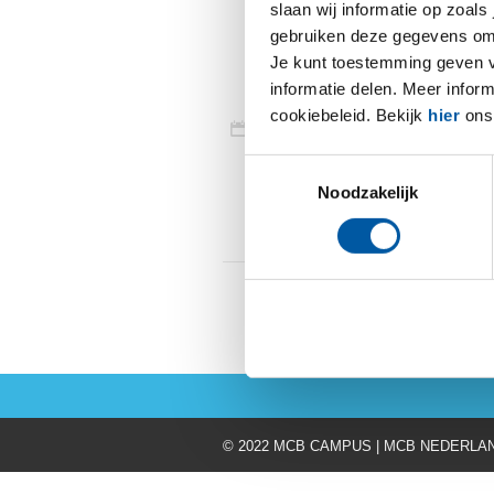
slaan wij informatie op zoals
Brandb
gebruiken deze gegevens om 
duplex
Je kunt toestemming geven voo
informatie delen. Meer infor
cookiebeleid. Bekijk
hier
ons 
De weerstand t
14th oktober 2019
waardevolle ei
Standard
De meest bruikb
Toestemmingsselectie
0
Noodzakelijk
Read more
© 2022 MCB CAMPUS | MCB NEDERLA