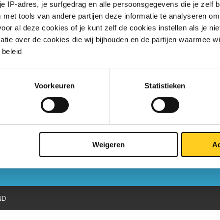
 je IP-adres, je surfgedrag en alle persoonsgegevens die je zelf b
estendigheid van roestvast staal en
met tools van andere partijen deze informatie te analyseren om
r al deze cookies of je kunt zelf de cookies instellen als je niet
matie over de cookies die wij bijhouden en de partijen waarmee w
beleid
egen roest en verhoogde temperatuursterkte van roestvast staal zijn
genschappen in gebouwen en constructies waar brandweerstand belangrijk is.
are familie ...
Voorkeuren
Statistieken
Weigeren
Ac
ND