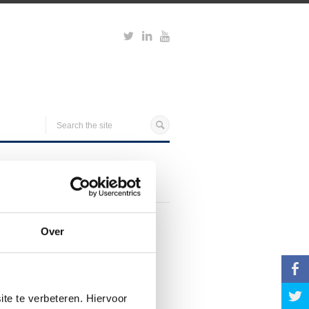
Over
b
a
te te verbeteren. Hiervoor