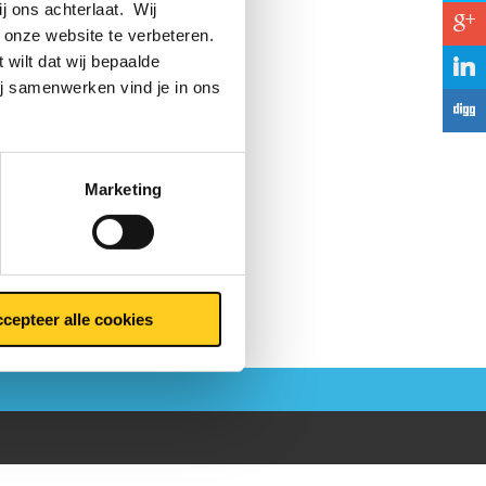
ij ons achterlaat. Wij
c
 onze website te verbeteren.
 wilt dat wij bepaalde
j
ij samenwerken vind je in ons
F
Marketing
cepteer alle cookies