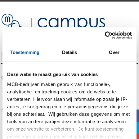
Toestemming
Details
Over
NAVIGATION
Deze website maakt gebruik van cookies
Our Blog
MCB-bedrijven maken gebruik van functionele-,
analytische- en tracking-cookies om de website te
verbeteren. Hiervoor slaan wij informatie op zoals je IP-
adres, je surfgedrag en alle persoonsgegevens die je zelf
Tags Archives
bij ons achterlaat. Wij gebruiken deze gegevens om met
b
tools van andere partijen deze informatie te analyseren
a
You are currently viewing all posts tagged
om onze website te verbeteren. Je kunt toestemming
with
Ben Verbeek
geven voor al deze cookies of je kunt zelf de cookies