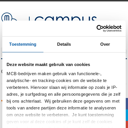
Toestemming
Details
Over
NAVIGATION
Deze website maakt gebruik van cookies
Our Blog
MCB-bedrijven maken gebruik van functionele-,
analytische- en tracking-cookies om de website te
verbeteren. Hiervoor slaan wij informatie op zoals je IP-
adres, je surfgedrag en alle persoonsgegevens die je zelf
Tags Archives
bij ons achterlaat. Wij gebruiken deze gegevens om met
b
tools van andere partijen deze informatie te analyseren
a
om onze website te verbeteren. Je kunt toestemming
You are currently viewing all posts tagged
geven voor al deze cookies of je kunt zelf de cookies
with
Bas Versloot
c