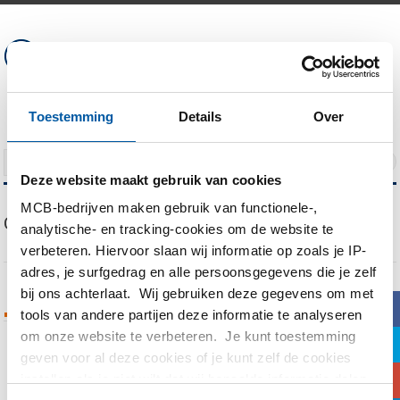
Toestemming
Details
Over
NAVIGATION
Deze website maakt gebruik van cookies
MCB-bedrijven maken gebruik van functionele-,
Our Blog
analytische- en tracking-cookies om de website te
verbeteren. Hiervoor slaan wij informatie op zoals je IP-
adres, je surfgedrag en alle persoonsgegevens die je zelf
bij ons achterlaat. Wij gebruiken deze gegevens om met
b
Tags Archives
tools van andere partijen deze informatie te analyseren
om onze website te verbeteren. Je kunt toestemming
a
geven voor al deze cookies of je kunt zelf de cookies
You are currently viewing all posts tagged
c
instellen als je niet wilt dat wij bepaalde informatie delen.
with
Autogeensnijden