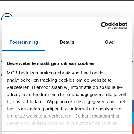
Toestemming
Details
Over
NAVIGATION
Deze website maakt gebruik van cookies
MCB-bedrijven maken gebruik van functionele-,
Our Blog
analytische- en tracking-cookies om de website te
verbeteren. Hiervoor slaan wij informatie op zoals je IP-
adres, je surfgedrag en alle persoonsgegevens die je zelf
bij ons achterlaat. Wij gebruiken deze gegevens om met
Tags Archives
b
tools van andere partijen deze informatie te analyseren
om onze website te verbeteren. Je kunt toestemming
a
You are currently viewing all posts tagged
geven voor al deze cookies of je kunt zelf de cookies
c
with
anodiseren
instellen als je niet wilt dat wij bepaalde informatie delen.