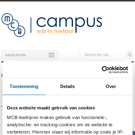
NAVIGATION
Our Blog
Toestemming
Details
Over
Tags Archives
Deze website maakt gebruik van cookies
MCB-bedrijven maken gebruik van functionele-,
You are currently viewing all posts tagged
analytische- en tracking-cookies om de website te
with
aluminium tranenplaat
verbeteren. Hiervoor slaan wij informatie op zoals je IP-