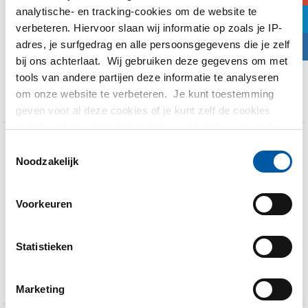
analytische- en tracking-cookies om de website te
j
Iedereen denkt dat aluminium niet kan roesten,
verbeteren. Hiervoor slaan wij informatie op zoals je IP-
25th februari 2015
maar we hebben hele mooie voorbeelden hoe
adres, je surfgedrag en alle persoonsgegevens die je zelf
Standard
dat wel kan.” Lambert van de Schans is bij MCB
F
inkoper van ...
bij ons achterlaat. Wij gebruiken deze gegevens om met
0
tools van andere partijen deze informatie te analyseren
Read more
om onze website te verbeteren. Je kunt toestemming
geven voor al deze cookies of je kunt zelf de cookies
instellen als je niet wilt dat wij bepaalde informatie delen.
Meer informatie over de cookies die wij bijhouden en de
Toestemmingsselectie
partijen waarmee wij samenwerken vind je in ons
Aluminium: hoe wordt
Noodzakelijk
cookiebeleid. Bekijk
hier
ons beleid
het gemaakt?
Voorkeuren
Net als bij het maken van staal begint de
25th februari 2015
productie van aluminium ook bij het erts. In dit
Standard
erts zit onder andere aluminiumoxide: Al2O3. ...
Statistieken
0
Read more
Marketing