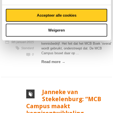
E-learning metaal:
Accepteer alle cookies
“MCB Campus is
aandacht voor de klant”
Weigeren
MCB heeft van oudsher het imago van
9th januari 2015
kennisbedrijf. Het feit dat het MCB Boek ‘overal’
Standard
wordt gebruikt, onderstreept dat. De MCB
Campus bouwt daar op ...
0
Read more
Janneke van
Stekelenburg: “MCB
Campus maakt