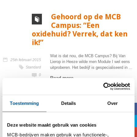
Gehoord op de MCB
Campus: “Een
oxidehuid? Verrek, dat ken
ik!”
Wat is dat nou, die MCB Campus? Bij Van
25th februari 2015
Lierop in Heeze wilde men Module I wel eens
Standard
uitproberen. Het bedrijf is gespecialiseerd in ...
0
Read more
Toestemming
Details
Over
b
Geanodiseerd
a
aluminium: wat, hoe en
Deze website maakt gebruik van cookies
waarom
c
MCB-bedrijven maken gebruik van functionele-,