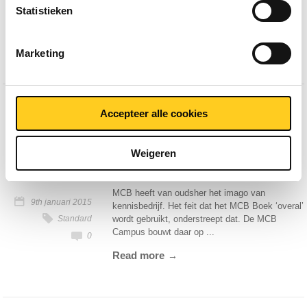
25th februari 2015
productie van aluminium ook bij het erts. In dit
Statistieken
Standard
erts zit onder andere aluminiumoxide: Al2O3. ...
0
Read more
Marketing
Accepteer alle cookies
E-learning metaal:
“MCB Campus is
Weigeren
aandacht voor de klant”
MCB heeft van oudsher het imago van
9th januari 2015
kennisbedrijf. Het feit dat het MCB Boek ‘overal’
Standard
wordt gebruikt, onderstreept dat. De MCB
Campus bouwt daar op ...
0
Read more