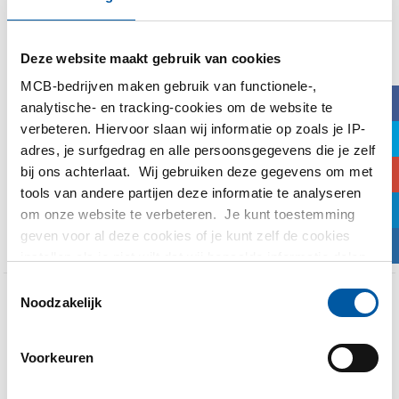
Geanodiseerd
Deze website maakt gebruik van cookies
aluminium: wat, hoe en
MCB-bedrijven maken gebruik van functionele-,
waarom
b
analytische- en tracking-cookies om de website te
verbeteren. Hiervoor slaan wij informatie op zoals je IP-
a
Iedereen denkt dat aluminium niet kan roesten,
adres, je surfgedrag en alle persoonsgegevens die je zelf
25th februari 2015
maar we hebben hele mooie voorbeelden hoe
bij ons achterlaat. Wij gebruiken deze gegevens om met
Standard
dat wel kan.” Lambert van de Schans is bij MCB
c
inkoper van ...
tools van andere partijen deze informatie te analyseren
0
j
om onze website te verbeteren. Je kunt toestemming
Read more
geven voor al deze cookies of je kunt zelf de cookies
F
instellen als je niet wilt dat wij bepaalde informatie delen.
Meer informatie over de cookies die wij bijhouden en de
Toestemmingsselectie
partijen waarmee wij samenwerken vind je in ons
Noodzakelijk
cookiebeleid. Bekijk
hier
Aluminium: hoe wordt
ons beleid
het gemaakt?
Voorkeuren
Net als bij het maken van staal begint de