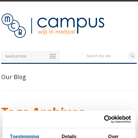
NAVIGATION
Our Blog
Tags Archives
You are currently viewing all posts tagged
with
aluminium buisprofielen
Toestemming
Details
Over