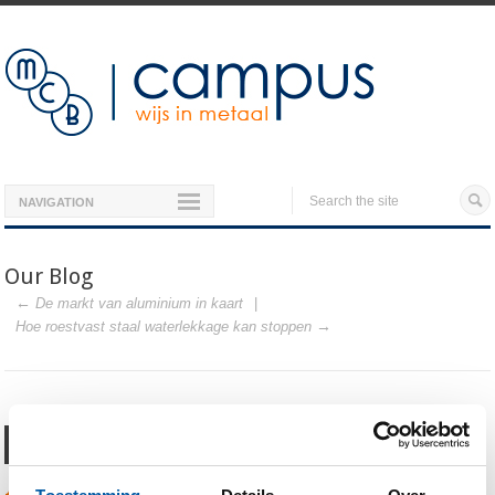
NAVIGATION
Our Blog
De markt van aluminium in kaart
Hoe roestvast staal waterlekkage kan stoppen
“We kunnen de kennis van de
MCB Campus meteen