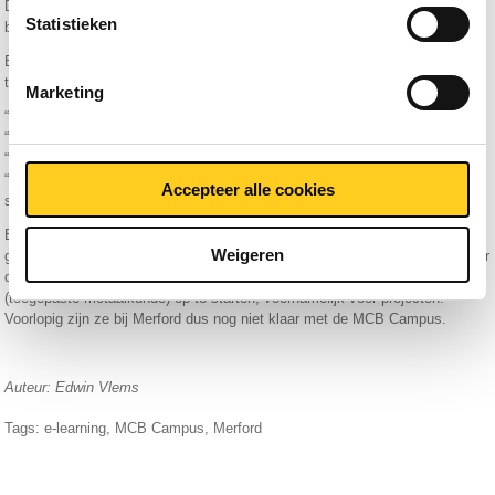
Dalen, Business Unit Manager
Statistieken
bij Merford.
En ook de deelnemers waren
Toon Maas komt de geslaagden een
tevreden, een bloemlezing:
taart brengen.
Marketing
“De cursus is vooral voor offshore producten handig.”
“Het is goed om te weten hoe je met certificaten om moet gaan.”
“Heel herkenbaar, er kwamen dingen in terug die je altijd wel tegenkomt.”
“Het voordeel van e-learning is dat je elk moment van de dag kunt
Accepteer alle cookies
studeren.”
Een grote groep heeft inmiddels module 1 (de basis) van de Campus
Weigeren
gedaan, en een kleinere groep ook module 2 (algemene metaalkunde). Maar
daar houdt het niet op: “We zien mogelijkheden om ook module 3
(toegepaste metaalkunde) op te starten, voornamelijk voor projecten.”
Voorlopig zijn ze bij Merford dus nog niet klaar met de MCB Campus.
Auteur: Edwin Vlems
Tags:
e-learning
,
MCB Campus
,
Merford